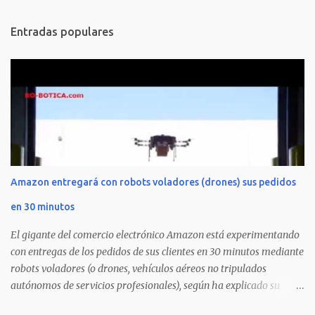
n
Entradas populares
t
a
r
i
o
s
Amazon entregará con robots voladores (drones) sus pedidos
en 30 minutos
El gigante del comercio electrónico Amazon está experimentando
con entregas de los pedidos de sus clientes en 30 minutos mediante
robots voladores (o drones, vehículos aéreos no tripulados
autónomos de servicios profesionales), según ha explicado su
director ejecutivo, Jeff Bezos, en el programa de la CBS 60 minutos.