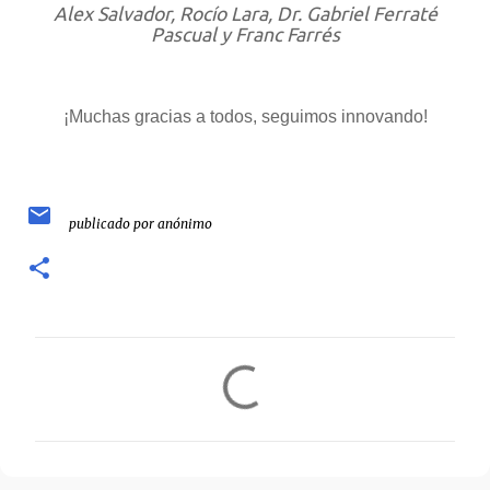
Alex Salvador, Rocío Lara, Dr. Gabriel Ferraté
Pascual y Franc Farrés
¡Muchas gracias a todos, seguimos innovando!
publicado por
anónimo
C
o
m
e