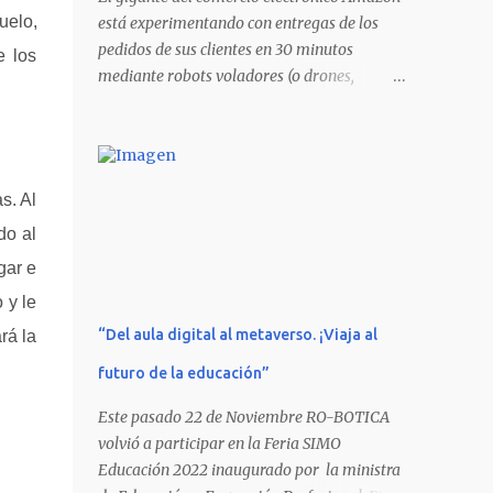
uelo,
está experimentando con entregas de los
pedidos de sus clientes en 30 minutos
e los
mediante robots voladores (o drones,
vehículos aéreos no tripulados autónomos
de servicios profesionales), según ha
explicado su director ejecutivo, Jeff Bezos, en
el programa de la CBS 60 minutos. Los
s. Al
robots repartidores voladores, ahora en en
do al
pruebas son cómo muestra el vídeo : Bezos
ha asegurado que los drones podrían
gar e
transportar paquetes de hasta 2,3 kilos. Los
 y le
paquetes de este peso representan el 86%
“Del aula digital al metaverso. ¡Viaja al
rá la
del total de pedidos que reparte Amazon.
Los drones saldrían de los centros de
futuro de la educación”
distribución de Amazon y llevar volando los
Este pasado 22 de Noviembre RO-BOTICA
pedidos hasta las casas de los clientes. Bezos
volvió a participar en la Feria SIMO
ha admitido que este proyecto que parece de
Educación 2022 inaugurado por la ministra
ciencia ficción no podrá entrar en