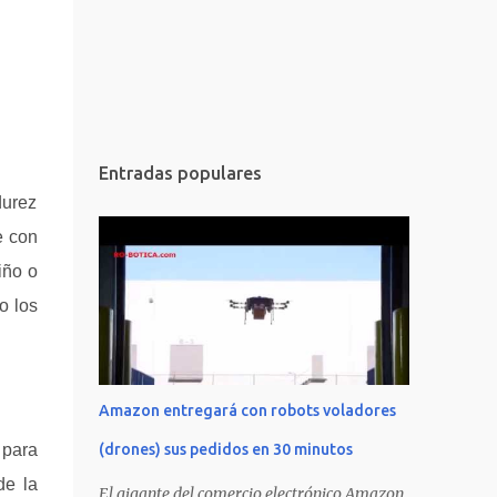
Entradas populares
durez
e con
iño o
o los
Amazon entregará con robots voladores
(drones) sus pedidos en 30 minutos
 para
de la
El gigante del comercio electrónico Amazon